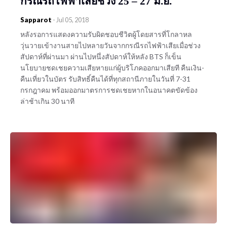
กรณีรถไฟฟ้าเสียช่วง 25 – 27 มิ.ย.
Sapparot
-
Jul 05, 2018
หลังรอการแสดงความรับผิดชอบชีวิตผู้โดยสารที่โกลาหล
วุ่นวายเข้างานสายไปหลายวันจากกรณีรถไฟฟ้าเสียเมื่อช่วง
สัปดาห์ที่ผ่านมา ผ่านไปหนึ่งสัปดาห์ให้หลัง BTS ก็เข็น
นโยบายชดเชยความเสียหายแก่ผู้บริโภคออกมาเสียที คืนเงิน-
คืนเที่ยวในบัตร รับสิทธิ์คืนได้ที่ทุกสถานีภายในวันที่ 7-31
กรกฎาคม พร้อมออกมาตรการชดเชยหากในอนาคตขัดข้อง
ล่าช้าเกิน 30 นาที