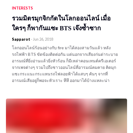
INTERESTS
รวมมิตรมุกจิกกัดในโลกออนไลน์ เมื่อ
ใครๆ ก็พากันแซะ BTS เจ๊งซ้ำซาก
Sapparot
-
Jun 26, 2018
โลกออนไลน์ร้อนอย่างกับ fire มาได้สองสามวันแล้ว หลัง
รถไฟฟ้า BTS ขัดข้องติดต่อกัน แต่นอกจากเสียงก่นด่าระบาย
อารมณ์ที่ยิ่งอ่านแล้วยิ่งหัวร้อน ก็มีเหล่าคอนเทนต์ครีเอเตอร์
จากเพจต่างๆ รวมไปถึงชาวออนไลน์ที่อารมณ์คมคาย คิดมุก
แซะกระแนะกระแหนรถไฟลอยฟ้าได้แสบๆ คันๆ จากที่
อารมณ์เสียอยู่ก็พอจะหัวเราะ หึหึ ออกมาได้บ้างแหละน่า