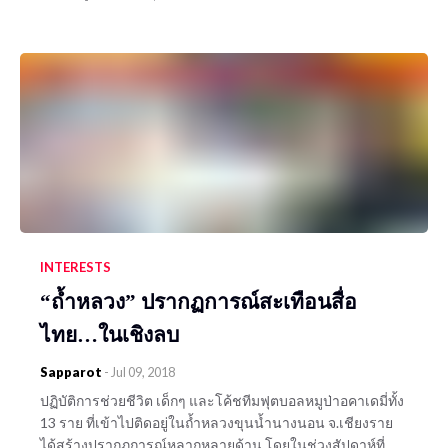
INTERESTS
“ถ้ำหลวง” ปรากฏการณ์สะเทือนสื่อ
ไทย…ในเชิงลบ
Sapparot
-
Jul 09, 2018
ปฏิบัติการช่วยชีวิต เด็กๆ และโค้ชทีมฟุตบอลหมูป่าอคาเดมี่ทั้ง
13 ราย ที่เข้าไปติดอยู่ในถ้ำหลวงขุนน้ำนางนอน จ.เชียงราย
ได้สร้างปรากฏการณ์หลากหลายด้าน โดยในช่วงสัปดาห์ที่