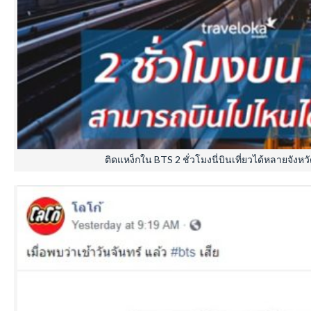
ติดแหง็กใน BTS 2 ชั่วโมงนี่บินเที่ยวได้หลายจัง