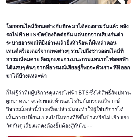
โลกออนไลน์ร้อนอย่างกับ fire มาได้สองสามวันแล้ว หลัง
รถไฟฟ้า BTS ขัดข้องติดต่อกัน แต่นอกจากเสียงก่นด่า
ระบายอารมณ์ที่ยิ่งอ่านแล้วยิ่งหัวร้อน ก็มีเหล่าคอน
เทนต์ครีเอเตอร์จากเพจต่างๆ รวมไปถึงชาวออนไลน์ที่
อารมณ์คมคาย คิดมุกแซะกระแนะกระแหนรถไฟลอยฟ้า
ได้แสบๆ คันๆ จากที่อารมณ์เสียอยู่ก็พอจะหัวเราะ หึหึ ออก
มาได้บ้างแหละน่า
ก็ไม่รู้ว่าทีมผู้บริการดูแลรถไฟฟ้า BTS ซึ่งได้สิทธิ์สัมปทาน
ผูกขาดเขาจะสะทกสะท้านอะไรกับกับกระแสวิพากษ์
วิจารณ์เหล่านี้บ้างหรือเปล่า มันจะทำให้ผู้ใช้บริการได้
เห็นการเปลี่ยนแปลงไปในทางที่ดีขึ้นบ้างหรือไม่ เอ้า ลอง
วัดกันดู เสี่ยงแต่คงต้องยิ้มต้องสู้กันไป~~