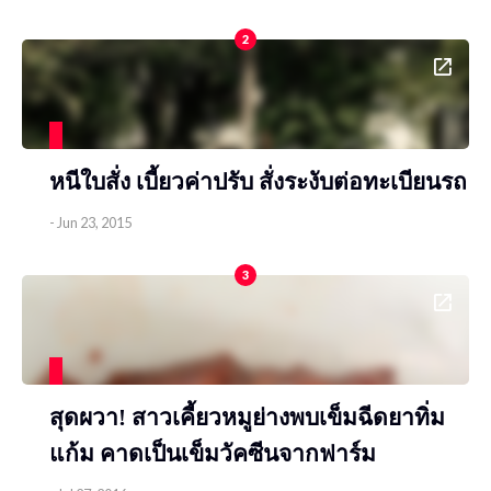
2
หนีใบสั่ง เบี้ยวค่าปรับ สั่งระงับต่อทะเบียนรถ
-
Jun 23, 2015
3
สุดผวา! สาวเคี้ยวหมูย่างพบเข็มฉีดยาทิ่ม
แก้ม คาดเป็นเข็มวัคซีนจากฟาร์ม