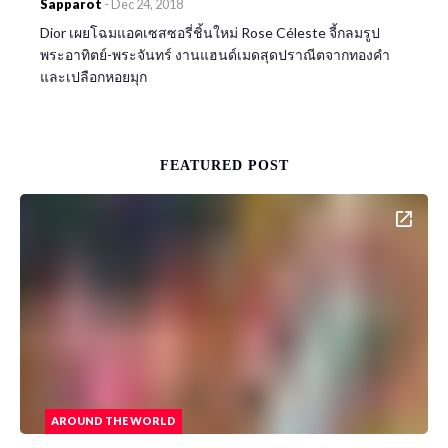
Sapparot
-
Dec 24, 2018
Dior เผยโฉมแอคเซสซอรี่ชิ้นใหม่ Rose Céleste จี้กลมรูป
พระอาทิตย์-พระจันทร์ งานแฮนด์เมดสุดปราณีตจากทองคำ
และเปลือกหอยมุก
FEATURED POST
AROUND THE WORLD