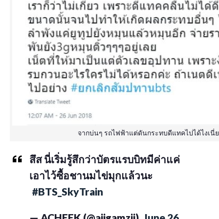
จากบ่นๆ รถไฟฟ้าแต่ดันกระทบดีแทคไปได้ไงเนี่ย
สึส นี่เริ่มรู้สึกว่าบัตรแรบบิทมีค่าแค่
เอาไว้ซื้อชานมไข่มุกแล้วนะ
#BTS_SkyTrain
— ACHEEK (@aiigamzii)
June 26,