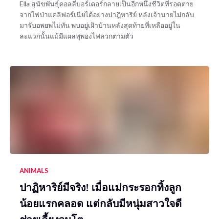
Ella สุนัขพันธุ์คอลลี่บอร์เดอร์กลายเป็นอีกหนึ่งชีวิตที่รอดตาย
จากไฟป่าแคลิฟอร์เนียได้อย่างปาฎิหาริย์ หลังเจ้านายไม่กลับ
มารับอพยพไม่ทัน พบอยู่เฝ้าบ้านหลังสุดท้ายที่เหลืออยู่ใน
ละแวกนั้นแม้มีแผลพุพองไฟลวกตามตัว
ANIMALS
ปาฏิหาริย์มีจริง! เมื่อแม่กระรอกทิ้งลูก
น้อยแรกคลอด แต่กลับมีหนุ่มสาวใจดี