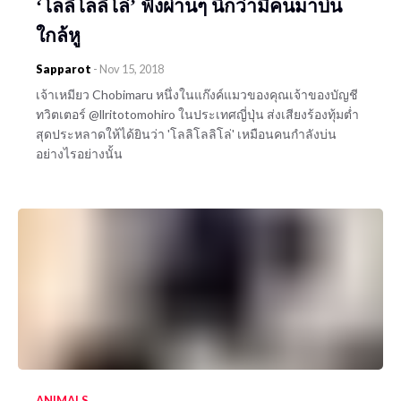
‘โลลิโลลิโล่’ ฟังผ่านๆ นึกว่ามีคนมาบ่น
ใกล้หู
Sapparot
-
Nov 15, 2018
เจ้าเหมียว Chobimaru หนึ่งในแก๊งค์แมวของคุณเจ้าของบัญชี
ทวิตเตอร์ @llritotomohiro ในประเทศญี่ปุ่น ส่งเสียงร้องทุ้มต่ำ
สุดประหลาดให้ได้ยินว่า 'โลลิโลลิโล่' เหมือนคนกำลังบ่น
อย่างไรอย่างนั้น
ANIMALS