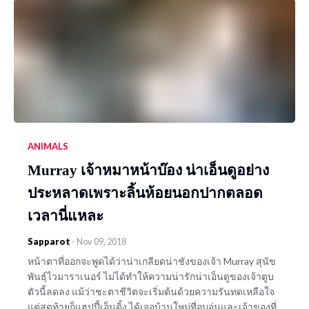
ANIMALS
Murray เจ้าหมาหน้าบ๊อง น่าเอ็นดูอย่าง
ประหลาดเพราะลิ้นห้อยนอกปากตลอด
เวลานี่แหละ
Sapparot
-
Nov 09, 2018
หน้าตาที่ออกจะพูดได้ว่าน่าเกลียดน่าชังของเจ้า Murray สุนัข
พันธุ์ไวมาราเนอร์ ไม่ได้ทำให้ความน่ารักน่าเอ็นดูของเจ้าตูบ
ตัวนี้ลดลง แม้ว่าชะตาชีวิตจะเริ่มต้นด้วยความรันทดเหลือใจ
แต่สุดท้ายก็แฮปปี้เอ็นดิ้ง ได้เจอบ้านใหม่ที่อบอุ่นและเจ้าของที่