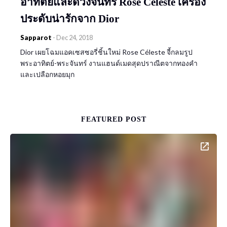
อาทิตย์และดวงจันทร์ Rose Céleste เครื่อง
ประดับน่ารักจาก Dior
Sapparot
-
Dec 24, 2018
Dior เผยโฉมแอคเซสซอรี่ชิ้นใหม่ Rose Céleste จี้กลมรูป
พระอาทิตย์-พระจันทร์ งานแฮนด์เมดสุดปราณีตจากทองคำ
และเปลือกหอยมุก
FEATURED POST