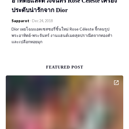
อาทิตย์และดวงจันทร์ Rose Céleste เครื่อง
ประดับน่ารักจาก Dior
Sapparot
-
Dec 24, 2018
Dior เผยโฉมแอคเซสซอรี่ชิ้นใหม่ Rose Céleste จี้กลมรูป
พระอาทิตย์-พระจันทร์ งานแฮนด์เมดสุดปราณีตจากทองคำ
และเปลือกหอยมุก
FEATURED POST