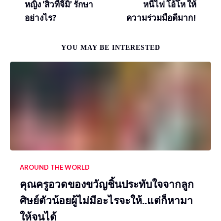
หญิง ‘สิวที่จิ๊มิ’ รักษา
หนีไฟ โอ้โห ให้
อย่างไร?
ความร่วมมือดีมาก!
YOU MAY BE INTERESTED
AROUND THE WORLD
คุณครูอวดของขวัญชิ้นประทับใจจากลูก
ศิษย์ตัวน้อยผู้ไม่มีอะไรจะให้..แต่ก็หามา
ให้จนได้