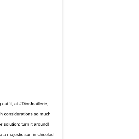
utfit, at #DiorJoaillerie,
ch considerations so much
r solution: turn it around!
e a majestic sun in chiseled