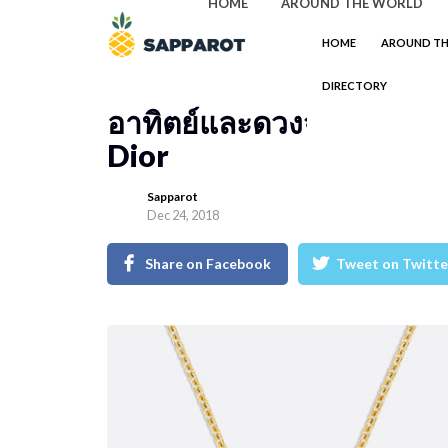
HOME
AROUND THE WORLD
HOME
AROUND T
DIRECTORY
อาทิตย์และดวงจันทร์ Rose
Dior
Sapparot
Dec 24, 2018
Share on Facebook
Tweet on Twitte