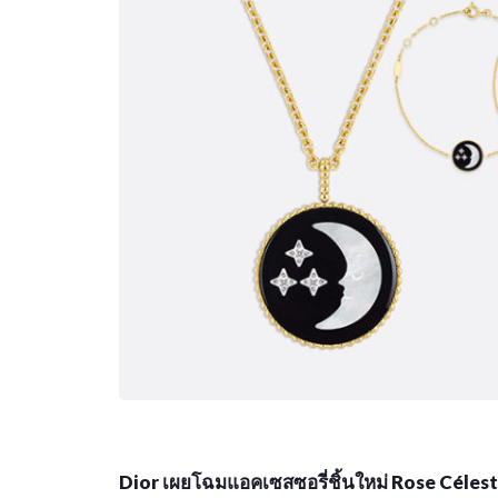
Dior เผยโฉมแอคเซสซอรี่ชิ้นใหม่ Rose Célest