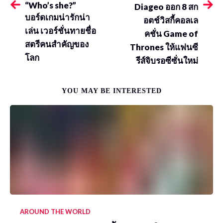
“Who’s she?”
Diageo ออก 8 สก
บอร์ดเกมน่ารักน่า
อตช์วิสกี้คอลเล
เล่น เวอร์ชั่นทายชื่อ
คชั่น Game of
สตรีคนสำคัญของ
Thrones ให้แฟนซี
โลก
รีส์จิบรอซีซั่นใหม่
YOU MAY BE INTERESTED
AROUND THE WORLD