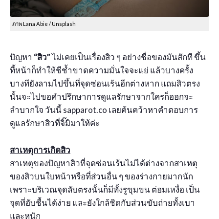
ภาพ Lana Abie / Unsplash
ปัญหา
“สิว”
ไม่เคยเป็นเรื่องสิว ๆ อย่างชื่อของมันสักที ขึ้น
ที้หน้าก็ทำให้ชีช้ำขาดความมั่นใจจะแย่ แล้วบางครั้ง
บางทียังลามไปขึ้นที่จุดซ่อนเร้นอีกต่างหาก แถมสิวตรง
นั้นจะไปขอคำปรึกษาการดูแลรักษาจากใครก็ออกจะ
ลำบากใจ วันนี้ sapparot.co เลยค้นคว้าหาคำตอบการ
ดูแลรักษาสิวที่จิ๊มิมาให้ค่ะ
สาเหตุการเกิดสิว
สาเหตุของปัญหาสิวที่จุดซ่อนเร้นไม่ได้ต่างจากสาเหตุ
ของสิวบนใบหน้าหรือที่ส่วนอื่น ๆ ของร่างกายมากนัก
เพราะบริเวณจุดลับตรงนั้นก็มีทั้งรูขุมขน ต่อมเหงื่อ เป็น
จุดที่อับชื้นได้ง่าย และยังใกล้ชิดกับส่วนขับถ่ายทั้งเบา
และหนัก