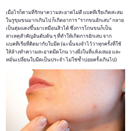
เมื่อไรก็ตามที่รักษาความสะอาดไม่ดี แบคทีเรียเกิดสะสม
ในรูขุมขนมากเกินไป ก็เกิดอาการ “รากขนอักเสบ” กลาย
เป็นตุ่มแดงขึ้นมาเหมือนสิวได้ ซึ่งการโกนขนก็เป็น
สาเหตุสำคัญอันดับต้น ๆ ที่ทำให้เกิดการอักเสบ จาก
แบคทีเรียที่ติดมากับใบมีด (ฉะนั้นจงจำไว้ว่าทุกครั้งที่ใช้
ให้ล้างทำความสะอาดมีดโกน วางผึ่งในที่แห้งเสมอ และ
หมั่นเปลี่ยนใบมีดเป็นประจำ ไม่ใช่ซ้ำบ่อยครั้งเกินไป)