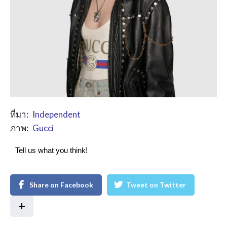
ที่มา:
I
ndependent
ภาพ:
Gucci
Tell us what you think!
Share on Facebook
Tweet on Twitter
+