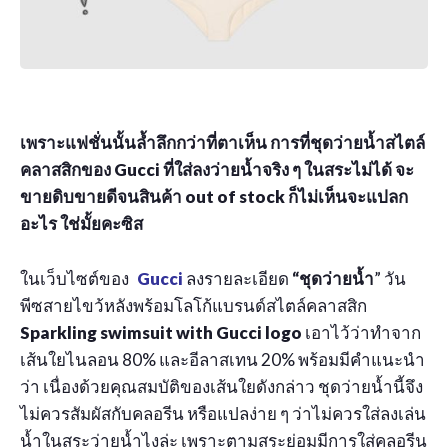
เพราะแฟชั่นนั้นล้ำลึกกว่าที่ตาเห็น การที่ชุดว่ายน้ำสไตล์
คลาสสิกของ Gucci ที่ใส่ลงว่ายน้ำจริง ๆ ในสระไม่ได้ จะ
ขายดิบขายดีจนสินค้า out of stock ก็ไม่เห็นจะแปลก
อะไร ใช่มั้ยคะซิส
ในเว็บไซต์ของ
Gucci
ลงรายละเอียด
“ชุดว่ายน้ำ
” วัน
พีซสายไขว้หลังพร้อมโลโก้แบรนด์สไตล์คลาสสิก
Sparkling swimsuit with Gucci logo
เอาไว้ว่าทำจาก
เส้นใยไนลอน 80% และอีลาสเทน 20% พร้อมมีคำแนะนำ
ว่า เนื่องด้วยคุณสมบัติของเส้นใยดังกล่าว ชุดว่ายน้ำนี้จึง
ไม่ควรสัมผัสกับคลอรีน หรือแปลง่าย ๆ ว่าไม่ควรใส่ลงเล่น
น้ำในสระว่ายน้ำไงล่ะ เพราะตามสระย่อมมีการใส่คลอรีน