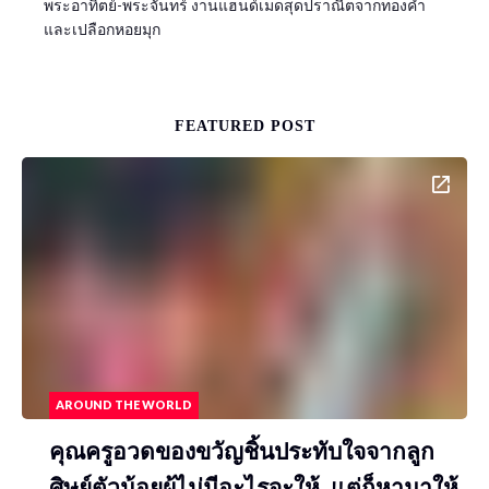
พระอาทิตย์-พระจันทร์ งานแฮนด์เมดสุดปราณีตจากทองคำ
และเปลือกหอยมุก
FEATURED POST
AROUND THE WORLD
คุณครูอวดของขวัญชิ้นประทับใจจากลูก
ศิษย์ตัวน้อยผู้ไม่มีอะไรจะให้..แต่ก็หามาให้