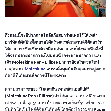
ถึงตอนนี้จะมีปากกาสไตลัสกับสมาร์ทแพดไว้ให้เหล่า
อาร์ทิสต์ศิลปินทั้งหลายได้สร้างสรรค์ผลงานดิจิตัลอาร์ต
ได้จากการขีดเขียนด้วยมือ แต่หลายคนก็ยังชอบฟีลลิ่งที่
ได้จรดปลายปากกาลงไปบนหน้ากระดาษมากกว่า และ
เจ้า Moleskine Pen+ Ellipse ปากกาอัจฉริยะรุ่นใหม่
ล่าสุดจาก
Moleskine
แบรนด์สมุดบันทึกคุณภาพสูงจาก
อิตาลี ก็เกิดมาเพื่อการนี้โดยเฉพาะ
ความสามารถของ
“โมเลสกิน เพนพลัส เอลลิปส์”
(Moleskine Pen+ Ellipse)
ทำให้คุณสามารถเปลี่ยนงาน
เขียนจากมือทุกรูปแบบ ทั้งวาดภาพ สเก็ตช์รูป หรือการจด
บันทึก ให้เป็นไฟล์ดิจิตัลได้ทันดี โดยต้องใช้ร่วมกับ
Paper