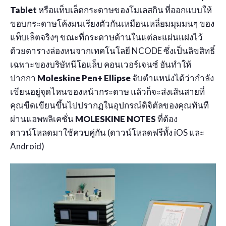
Tablet
หรือแท็บเล็ตกระดาษของโมเลสกิน ที่ออกแบบให้
ขอบกระดาษโค้งมนเรียงตัวกันเหมือนเหลี่ยมมุมมนๆ ของ
แท็บเล็ตจริงๆ ขณะที่กระดาษด้านในแต่ละแผ่นแฝงไว้
ด้วยตารางล่องหนจากเทคโนโลยี NCODE ซึ่งเป็นลิขสิทธิ์
เฉพาะของบริษัทนีโอแล็บ คอนเวอร์เจนซ์ อันทำให้
ปากกา
Moleskine Pen+ Ellipse
จับตำแหน่งได้ว่ากำลัง
เขียนอยู่จุดไหนของหน้ากระดาษ แล้วก็จะส่งเส้นสายที่
คุณขีดเขียนขึ้นไปปรากฏในอุปกรณ์ดิจิตัลของคุณทันที
ผ่านแอพพลิเคชั่น
MOLESKINE NOTES
ที่ต้อง
ดาวน์โหลดมาใช้ควบคู่กัน (ดาวน์โหลดฟรีทั้ง iOS และ
Android)