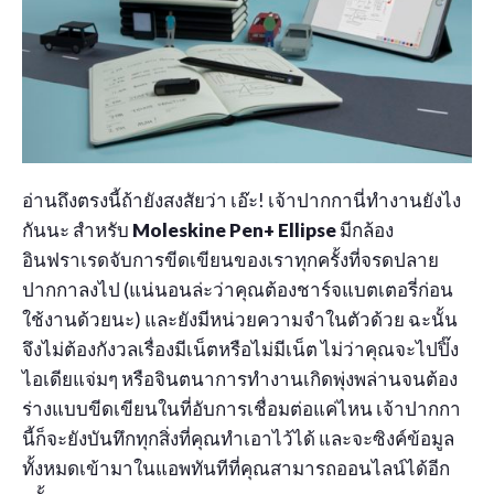
อ่านถึงตรงนี้ถ้ายังสงสัยว่า เอ๊ะ! เจ้าปากกานี่ทำงานยังไง
กันนะ สำหรับ
Moleskine Pen+ Ellipse
มีกล้อง
อินฟราเรดจับการขีดเขียนของเราทุกครั้งที่จรดปลาย
ปากกาลงไป (แน่นอนล่ะว่าคุณต้องชาร์จแบตเตอรี่ก่อน
ใช้งานด้วยนะ) และยังมีหน่วยความจำในตัวด้วย ฉะนั้น
จึงไม่ต้องกังวลเรื่องมีเน็ตหรือไม่มีเน็ต ไม่ว่าคุณจะไปปิ๊ง
ไอเดียแจ่มๆ หรือจินตนาการทำงานเกิดพุ่งพล่านจนต้อง
ร่างแบบขีดเขียนในที่อับการเชื่อมต่อแค่ไหน เจ้าปากกา
นี้ก็จะยังบันทึกทุกสิ่งที่คุณทำเอาไว้ได้ และจะซิงค์ข้อมูล
ทั้งหมดเข้ามาในแอพทันทีที่คุณสามารถออนไลน์ได้อีก