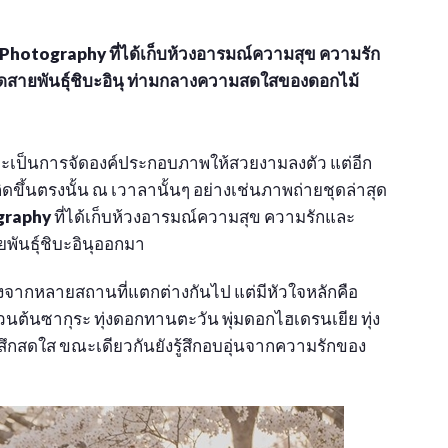
Photography ที่ได้เก็บห้วงอารมณ์ความสุข ความรัก
ดสายพันธุ์ชิบะอินุ ท่ามกลางความสดใสของดอกไม้
จจะเป็นการจัดองค์ประกอบภาพให้สวยงามลงตัว แต่อีก
่เกิดขึ้นตรงนั้น ณ เวาลานั้นๆ อย่างเช่นภาพถ่ายชุดล่าสุด
graphy
ที่ได้เก็บห้วงอารมณ์ความสุข ความรักและ
พันธุ์ชิบะอินุออกมา
ลังจากหลายสถานที่แตกต่างกันไป แต่มีหัวใจหลักคือ
นต้นซากุระ ทุ่งดอกทานตะวัน พุ่มดอกไฮเดรนเยีย ทุ่ง
้สึกสดใส ขณะเดียวกันยังรู้สึกอบอุ่นจากความรักของ