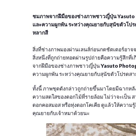
ชมภาพจากฝีมือของช่างภาพชาวญี่ปุ่น Yasuto 
และความผูกพัน ระหว่างคุณยายกับสุนัขตัวโปร
หลากสี
สิ่งที่ช่างภาพมองผ่านเลนส์ก่อนกดชัตเตอร์อา
สิ่งหนึ่งที่ถูกถ่ายทอดผ่านรูปถ่ายคือความรู้สึกที
จากฝีมือของช่างภาพชาวญี่ปุ่น
Yasuto Photo
ความผูกพัน ระหว่างคุณยายกับสุนัขตัวโปรดสาย
ทั้งนี้ ภาพชุดดังกล่าวถูกถ่ายขึ้นมาโดยมีฉากห
ความสดใสของดอกไม้ที่รายล้อม ไม่ว่าจะเป็น สว
ดอกคอสมอส หรือทุ่งดอกโคเคีย ดูแล้วให้ความรู
คุณยายกับเจ้าหมาด้วยนะ