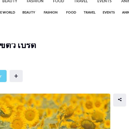
BEAUTY
FASHION
FOOD
TRAVEL
EVENTS
ANI
HE WORLD
BEAUTY
FASHION
FOOD
TRAVEL
EVENTS
ANI
ปุ่น Yasuto แชะภาพสวยถ่ายทอด
ัขตัวโปรด
+
r