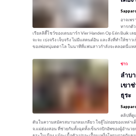
Sappar
อาจเพรา
ทารกตัว
เรียลลิตี้โชว์ของเดนมาร์ก Vier Handen Op Eén Buik เ
จะจะ เบ่งจริง เจ็บจริง ไม่มีแสตนด์อิน และสิ่งที่ทำให้ชา
ของพ่อหนุ่มดดาโล ในนาทีที่แฟนสาวกำลังจะคลอดนี่แหล
ข่าว
ลำบาก
เขาช่
ธุระ
Sappar
คลิปที่ด
ตันในความสมัครสมานกลมเกลียว ใจสู้ไม่ถอยของเหล่าเด
จ.แม่ฮ่องสอน ที่ช่วยกันทั้งฉุดทั้งเข็นรถปิกอัพของผู้อำนว
ธุระในเมือง แม้จะเนื้อตัวเปรอะเปื้อนเหงื่อโทรมกายกันขนา