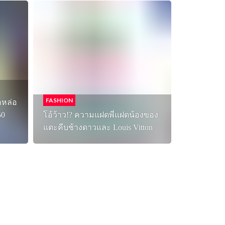
FASHION
กหล่อ
50
โอ้ว้าว!? ความแฝดพี่แฝดน้องของ
แตะคีบช้างดาวและ Louis Vitton