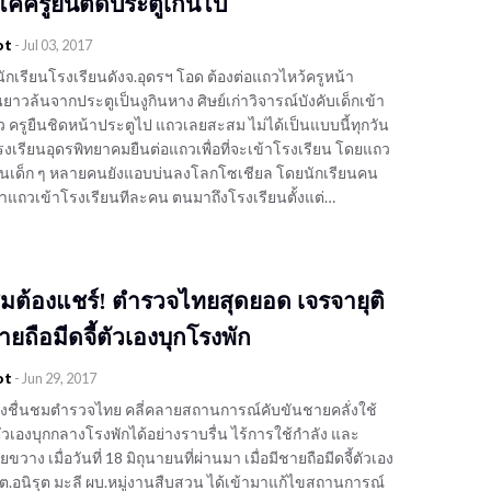
แค่ครูยืนติดประตูเกินไป
ot
-
Jul 03, 2017
ักเรียนโรงเรียนดังจ.อุดรฯ โอด ต้องต่อแถวไหว้ครูหน้า
ยาวล้นจากประตูเป็นงูกินหาง ศิษย์เก่าวิจารณ์บังคับเด็กเข้า
 ครูยืนชิดหน้าประตูไป แถวเลยสะสม ไม่ได้เป็นแบบนี้ทุกวัน
รงเรียนอุดรพิทยาคมยืนต่อแถวเพื่อที่จะเข้าโรงเรียน โดยแถว
นเด็ก ๆ หลายคนยังแอบบ่นลงโลกโซเชียล โดยนักเรียนคน
้เข้าแถวเข้าโรงเรียนทีละคน ตนมาถึงโรงเรียนตั้งแต่…
มต้องแชร์! ตำรวจไทยสุดยอด เจรจายุติ
ายถือมีดจี้ตัวเองบุกโรงพัก
ot
-
Jun 29, 2017
ยังชื่นชมตำรวจไทย คลี่คลายสถานการณ์คับขันชายคลั่งใช้
ตัวเองบุกกลางโรงพักได้อย่างราบรื่น ไร้การใช้กำลัง และ
าง เมื่อวันที่ 18 มิถุนายนที่ผ่านมา เมื่อมีชายถือมีดจี้ตัวเอง
ต.อนิรุต มะลี ผบ.หมู่งานสืบสวน ได้เข้ามาแก้ไขสถานการณ์