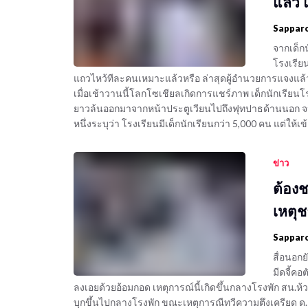
แล้ว 
Sappar
จากเด็กน
โรงเรียน
แถวไหว้ทีละคนเหมาะแล้วหรือ ล่าสุดผู้อำนวยการแจงแล้ว
เมื่อเช้าวานนี้โลกโซเชียลเกิดการแชร์ภาพ เด็กนักเรียนโ
ยาวล้นออกมาจากหน้าประตูเวียนไปถึงฟุทปาธด้านนอก จ
หนึ่งระบุว่า โรงเรียนมีเด็กนักเรียนกว่า 5,000 คน แต่ให
ข่าว
ต้องช
เหตุช
Sappar
สื่อนอก
มีดจี้คอ
ลงเอยด้วยอ้อมกอด เหตุการณ์นี้เกิดขึ้นกลางโรงพัก สน.ห้วยขว
บุกขึ้นไปกลางโรงพัก ขณะเหตุการณืทวีความตึงเครียด ด.