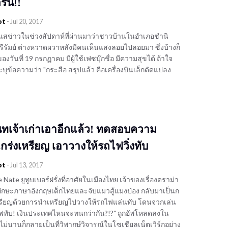
ดรน!!
ot
-
Jul 20, 2017
สข่าวในช่วงสัปดาห์ที่ผ่านมาว่าชาวบ้านในอำเภอชำนิ
ุรีรัมย์ ต่างหวาดผวาหลังมีคนเห็นแสงลอยไปลอยมา ซึ่งบ้างก็
องวันที่ 19 กรกฏาคม มีผู้ใช้เฟซบุ๊กชื่อ มีความสุขได้ ถ้าใจ
บุข้อความว่า "กระสือ สรุปแล้ว คือเครื่องบินเล็กดัดแปลง
เนทเจ้าเก่าเอาอีกแล้ว! ทดสอบความ
กร่งเหรียญ เอาวางให้รถไฟวิ่งทับ
ot
-
Jul 13, 2017
Nate ยูทูบเบอร์ฝรั่งที่อาศัยในเมืองไทย เจ้าของเรื่องดราม่า
กษะภาษาอังกฤษเด็กไทยและจับแมวสู้แมงป่อง กลับมาเป็นก
หรียญด้วยการนำเหรียญไปวางให้รถไฟแล่นทับ โดนจวกเล่น
ไฟทับ! เงินประเทศไหนจะทนกว่ากัน?!?" ถูกอัพโหลดลงใน
่นานก็กลายเป็นที่วิพากษ์วิจารณ์ในโซเชียลเน็ตเวิร์กอย่าง