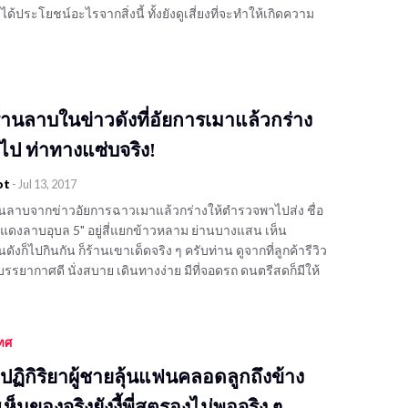
้ประโยชน์อะไรจากสิ่งนี้ ทั้งยังดูเสี่ยงที่จะทำให้เกิดความ
 ร้านลาบในข่าวดังที่อัยการเมาแล้วกร่าง
ไป ท่าทางแซ่บจริง!
ot
-
Jul 13, 2017
ร้านลาบจากข่าวอัยการฉาวเมาแล้วกร่างให้ตำรวจพาไปส่ง ชื่อ
้าแดงลาบอุบล 5" อยู่สี่แยกข้าวหลาม ย่านบางแสน เห็น
งก็ไปกินกัน ก็ร้านเขาเด็ดจริง ๆ ครับท่าน ดูจากที่ลูกค้ารีวิว
รรยากาศดี นั่งสบาย เดินทางง่าย มีที่จอดรถ ดนตรีสดก็มีให้
เทศ
ูปฏิกิริยาผู้ชายลุ้นแฟนคลอดลูกถึงข้าง
 เห็นของจริงยังงี้พี่สตรองไม่พอจริง ๆ