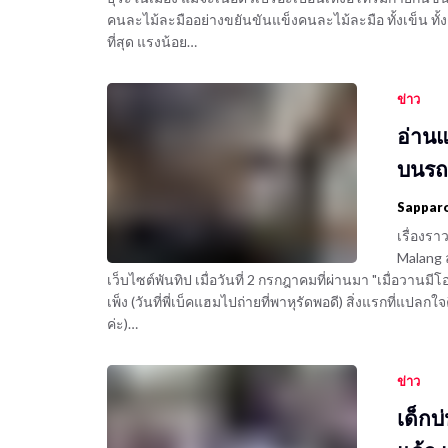
คนละไม้ละมืออย่างขยันขันแข็งคนละไม้ละมือ ทั้งเข็น ทั
ที่สุด แรงน้อย…
ข่าว
อ่านแล
บนรถเ
Sappar
เรื่องร
Malang ลั
เว็บไซต์พันทิป เมื่อวันที่ 2 กรกฎาคมที่ผ่านมา "เมื่อวาน
เพ็ง (วันที่พี่เบ็คแฮมไปถ่ายที่พาหุรัดพอดี) สิ่งแรกที่แปล
ค่ะ)…
ข่าว
เด็กบ