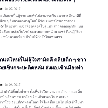
ot
-
Jul 07, 2017
ะเกิดมาเป็นผู้ชาย เลยทำไม่สามารถจินตนาการถึงนาทีที่
น้อย ๆ ลืมตาออกมาดูโลกได้ชัดเจนเท่าไรนัก รายการ
ลยจัดให้ เอาหนุ่มเข้าห้องคลอดไปดูแฟนสาวคลอดลูกกันแบบ
วเน็ตฮือฮาหลังเว็บไซต์ scarymommy นำมาแชร์ คือปฏิกิริยา
ะ หน้าตาคนที่ว่าเข้าไปให้กำลังใจแฟนสาว…
แค่ไหนก็ไม่สู้ใจสามัคคี คลิปเด็ก ๆ ชาว
วยเข็นกระบะติดหล่ม ส่งผอ.เข้าเมืองทำ
ot
-
Jul 06, 2017
ูแล้วทำให้ยิ้มทั้งน้ำตา ทั้งเห็นใจในความยากลำบากและติ้น
็กนักเรียนชาวเขาโรงเรียนห้วยวอก ใน อ.สบเมย
ยการโรงเรียนที่ติดหล่มโคลนให้โผล่ขึ้นเนินได้ เพื่อเข้าไปทำ
ดไหน แต่เด็ก ๆ ทั้งตัวเล็กตัวใหญ่ รวมทั้งคุณครูก็ช่วยกัน