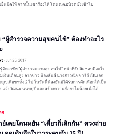
นมีดให้ จากนั้นเขาร้องไห้ โดย ด.ต.อนิรุต ยังเข้าไป
พ “ผู้สำรวจความสุขคนไข้” ต้องทำอะไร
ะ
ot
-
Jun 25, 2017
้จักอาชีพ "ผู้สำรวจความสุขคนไข้" หน้าที่รับผิดชอบมีอะไร
มเงินเดือนสูง จากข่าว น้องธันย์ นางสาวณิชชารีย์ เป็นเอก
งสูญเสียขาทั้ง 2 ไป ในวันนี้น้องธันย์ได้รับการคัดเลือกให้เป็น
แจ้งวัฒนะ นนทบุรี และสร้างความฮือฮาไม่น้อยเมื่อได้
เทศ
กเกย์เคยโดนหยัน “เดี๋ยวก็เลิกกัน” ควงถ่าย
่ ณ จุดเดิมอีกในวาระคบกัน 25 ปี!