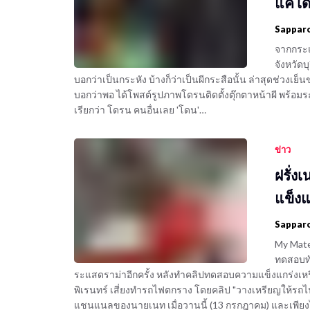
แค่โ
Sappar
จากกระแ
จังหวัดบ
บอกว่าเป็นกระหัง บ้างก็ว่าเป็นผีกระสือนั้น ล่าสุดช่วงเย็นข
บอกว่าพอ ได้โพสต์รูปภาพโดรนติดตั้งตุ๊กตาหน้าผี พร้อมระ
เรียกว่า โดรน คนอื่นเลย 'โดน'…
ข่าว
ฝรั่ง
แข็งแ
Sappar
My Mate 
ทดสอบทั
ระแสดราม่าอีกครั้ง หลังทำคลิปทดสอบความแข็งแกร่งเ
พิเรนทร์ เสี่ยงทำรถไฟตกราง โดยคลิป "วางเหรียญให้รถ
แชนแนลของนายเนท เมื่อวานนี้ (13 กรกฎาคม) และเพียงไม