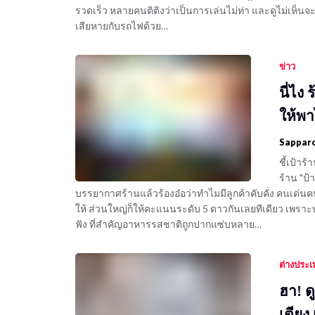
รวดเร็ว หลายคนติติงว่าเป็นการเล่นไม่ท่า และดูไม่เห็นจะได
เสียหายกับรถไฟด้วย…
ข่าว
นี่ไง
ให้พา
Sappar
ชี้เป้า
ร้าน "ป
บรรยากาศร้านแล้วร้องอ๋อว่าทำไมมีลูกค้าคับคั่ง คนเด่นคนดั
ให้ ส่วนใหญ่ก็ให้คะแนนระดับ 5 ดาวกันเลยทีเดียว เพราะบ
ฟัง ที่สำคัญอาหารรสชาติถูกปากแซ่บหลาย…
ต่างประ
ฮา! ด
เตียง