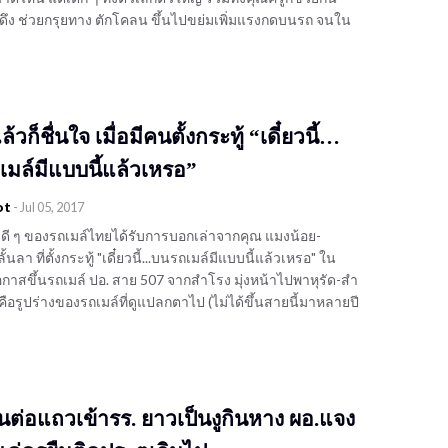
้งดึง ช่วยกรุยทาง ตักโคลน ขึ้นไปขย่มเพิ่มแรงกดบนรถ จนใน
้วก็ชื่นใจ เมื่อมีคนตั้งกระทู้ “เดี๋ยวนี้…
มล์มีแบบนี้แล้วเหรอ”
ot
-
Jul 05, 2017
าวดี ๆ ของรถเมล์ไทยได้รับการบอกเล่าจากคุณ แมงน้อย-
้นลา ที่ตั้งกระทู้ "เดี๋ยวนี้...บนรถเมล์มีแบบนี้แล้วเหรอ" ใน
มีโอกาสขึ้นรถเมล์ ปอ. สาย 507 จากสำโรง มุ่งหน้าไปพาหุรัด-สำ
กใจคือรูปร่างของรถเมล์ที่ดูแปลกตาไป (ไม่ได้ขึ้นสายนี้มาหลายปี
่นต่อแถวเข้ารร. ยาวเป็นงูกินหาง ผอ.แจง