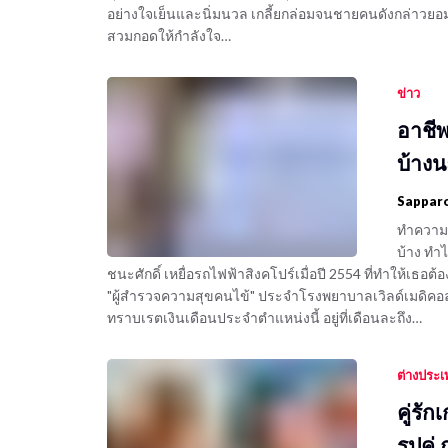
อย่างใจเย็นและนิ่มนวล เกลี้ยกล่อมจนชายคนดังกล่าวยอมยื่
สวมกอดให้กำลังใจ…
ข่าว
อาชี
บ้างน
Sappar
ทำความรู
บ้าง ทำไ
ชนะศักดิ์ เหยื่อรถไฟฟ้าสิงคโปร์เมื่อปี 2554 ที่ทำให้เธอต้อ
"ผู้สำรวจความสุขคนไข้" ประจำโรงพยาบาลเวิลด์เมดิคอล 
ทราบเรตเงินเดือนประจำตำแหน่งนี้ อยู่ที่เดือนละถึง…
ต่างประ
คู่รั
รูปคู