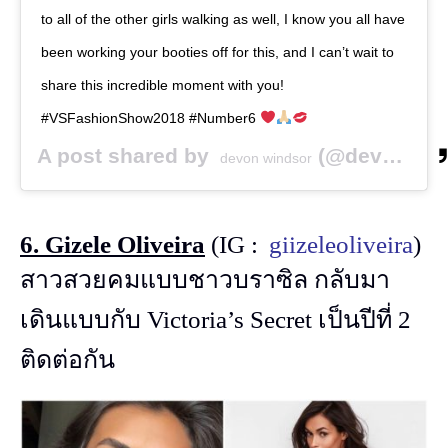
to all of the other girls walking as well, I know you all have
been working your booties off for this, and I can’t wait to
share this incredible moment with you!
#VSFashionShow2018 #Number6
A post shared by
(@devwindsor) on
devon windsor
6. Gizele Oliveira
(IG :
gi
izeleoliveira
)
สาวสวยคมแบบชาวบราซิล กลับมา
เดินแบบกับ Victoria’s Secret เป็นปีที่ 2
ติดต่อกัน