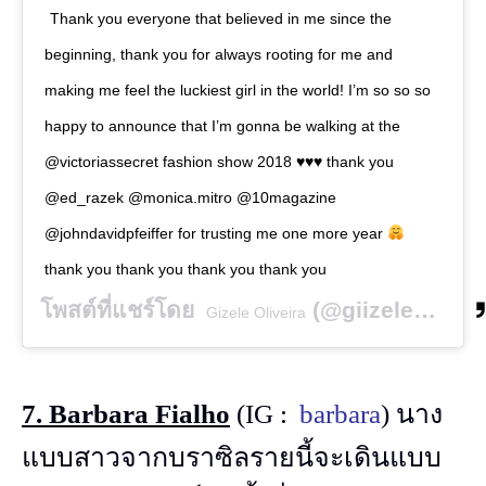
Thank you everyone that believed in me since the
beginning, thank you for always rooting for me and
making me feel the luckiest girl in the world! I’m so so so
happy to announce that I’m gonna be walking at the
@victoriassecret fashion show 2018
♥️
♥️
♥️
thank you
@ed_razek @monica.mitro @10magazine
@johndavidpfeiffer for trusting me one more year
thank you thank you thank you thank you
โพสต์ที่แชร์โดย
(@giizeleoliveira) เมื่อ
Gizele Oliveira
7. Barbara Fialho
(IG :
barbara
) นาง
แบบสาวจากบราซิลรายนี้จะเดินแบบ