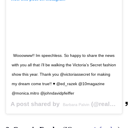
Wooowww!! Im speechless. So happy to share the news
with you all that i’ll be walking the Victoria’s Secret fashion
show this year. Thank you @victoriassecret for making
my dream come true!! ♥️ @ed_razek @10magazine
@monica.mitro @johndavidpfeiffer
A post shared by
(@realbarbarapalvin) on
Barbara Palvin