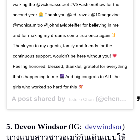
walking the @victoriassecret #VSFashionShow for the
second year
Thank you @ed_razek @10magazine
@monica.mitro @johndavidpfeiffer for believing in me
and for making my dreams come true once again
Thank you to my agents, family and friends for the
continuous support, wouldn’t be here without you!
Feeling honored, blessed, thankful, grateful for everything
that’s happening to me
And big congrats to ALL the
girls who worked so hard for this
A post shared by
(@chen_estelle) on
Estelle Chen
5. Devon Windsor
(IG:
devwindsor
)
นางแบบสาวชาวอเมริกันเดินแบบให้