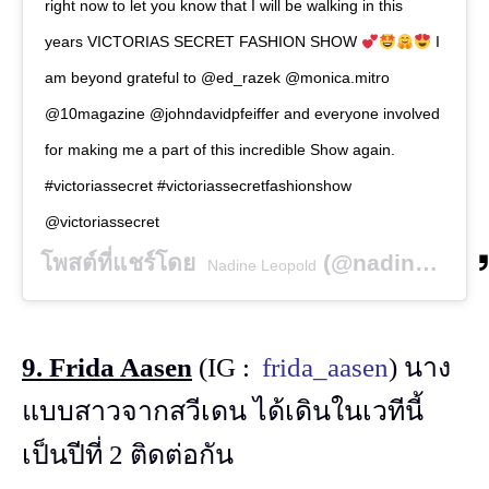
right now to let you know that I will be walking in this
years VICTORIAS SECRET FASHION SHOW
I
am beyond grateful to @ed_razek @monica.mitro
@10magazine @johndavidpfeiffer and everyone involved
for making me a part of this incredible Show again.
#victoriassecret #victoriassecretfashionshow
@victoriassecret
โพสต์ที่แชร์โดย
(@nadineleopold) เมื่อ
Nadine Leopold
9. Frida Aasen
(IG :
frida_aasen
) นาง
แบบสาวจากสวีเดน ได้เดินในเวทีนี้
เป็นปีที่ 2 ติดต่อกัน