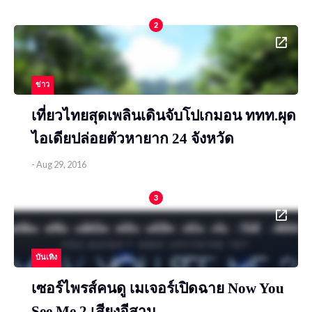
2
ข่าว
เที่ยวไทยสุดเพลินเดินจับโปเกมอน ททท.ผุด
ไอเดียปล่อยตัวหายาก 24 จังหวัด
-
Aug 29, 2016
3
บันเทิง
เซอร์ไพรส์คนดู เมเจอร์เปิดฉาย Now You
See Me 2 เสียงอีสาน