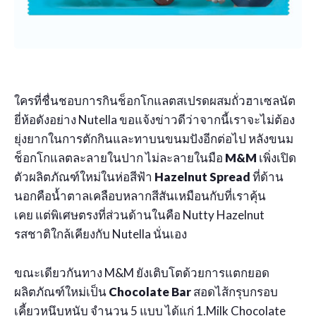
ใครที่ชื่นชอบการกินช็อกโกแลตสเปรดผสมถั่วฮาเซลนัต
ยี่ห้อดังอย่าง Nutella ขอแจ้งข่าวดีว่าจากนี้เราจะไม่ต้อง
ยุ่งยากในการตักกินและทาบนขนมปังอีกต่อไป หลังขนม
ช็อกโกแลตละลายในปาก ไม่ละลายในมือ
M&M
เพิ่งเปิด
ตัวผลิตภัณฑ์ใหม่ในห่อสีฟ้า
Hazelnut Spread
ที่ด้าน
นอกคือน้ำตาลเคลือบหลากสีสันเหมือนกับที่เราคุ้น
เคย แต่พิเศษตรงที่ส่วนด้านในคือ Nutty Hazelnut
รสชาติใกล้เคียงกับ Nutella นั่นเอง
ขณะเดียวกันทาง M&M ยังเติบโตด้วยการแตกยอด
ผลิตภัณฑ์ใหม่เป็น
Chocolate Bar
สอดไส้กรุบกรอบ
เคี้ยวหนึบหนับ จำนวน 5 แบบ ได้แก่ 1.Milk Chocolate