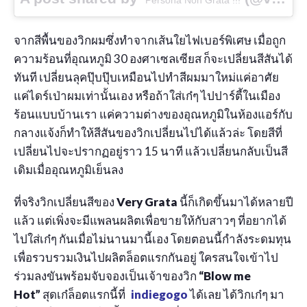
จากสีพื้นของวิกผมซึ่งทำจากเส้นใยไฟเบอร์พิเศษ เมื่อถูก
ความร้อนที่อุณหภูมิ 30 องศาเซลเซียส ก็จะเปลี่ยนสีสันได้
ทันที เปลี่ยนลุคปุ๊บปุ๊บเหมือนไปทำสีผมมาใหม่แค่อาศัย
แค่ไดร์เป่าผมเท่านั้นเอง หรือถ้าใส่เก๋ๆ ไปปาร์ตี้ในเมือง
ร้อนแบบบ้านเรา แค่ความต่างของอุณหภูมิในห้องแอร์กับ
กลางแจ้งก็ทำให้สีสันของวิกเปลี่ยนไปได้แล้วล่ะ โดยสีที่
เปลี่ยนไปจะปรากฏอยู่ราว 15 นาที แล้วเปลี่ยนกลับเป็นสี
เดิมเมื่ออุณหภูมิเย็นลง
ที่จริงวิกเปลี่ยนสีของ
Very Grata
นี้ก็เกิดขึ้นมาได้หลายปี
แล้ว แต่เพิ่งจะมีแพลนผลิตเพื่อขายให้กับสาวๆ ที่อยากได้
ไปใส่เก๋ๆ กันเมื่อไม่นานมานี้เอง โดยตอนนี้กำลังระดมทุน
เพื่อรวบรวมเงินไปผลิตล็อตแรกกันอยู่ ใครสนใจเข้าไป
ร่วมลงขันพร้อมจับจองเป็นเจ้าของวิก
“Blow me
Hot”
สุดเก๋ล็อตแรกนี้ที่
indiegogo
ได้เลย ได้วิกเก๋ๆ มา