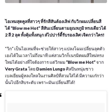
ไอเทมสุดคูลที่สาวๆ ที่รักสีสันต้องเลิฟ กับวิกผมเปลี่ยนสี
ได้ “Blow me Hot” สีสันเปลี่ยนตามอุณหภูมิ ทรงเดียวได้
2 สี 2 ลุค ทั้งคุ้มทั้งสนุก ส่ไปปาร์ตี้รับรองเลิศ เจิดกว่าใคร!
“วิก” เป็นไอเทมที่จะช่วยให้สาวๆ แปลงโฉมเปลี่ยนลุคตัว
เองได้ในเวลาไม่ถึงนาที แค่สวมวิกก็เนรมิตผมสีใหม่ทรง
ใหม่ได้อย่างที่ใจต้องการ แต่วิกผม
“Blow me Hot”
จาก
Very Grata
โดย
Damien Lungo
ศิลปินหนุ่มชาว
เบลเยียมผู้หลงใหลในงานศิลป์ที่สวมใส่ได้ มีความเก๋กว่า
นั้นไปอีกสิบระดับ เพราะมันเปลี่ยนสีได้!