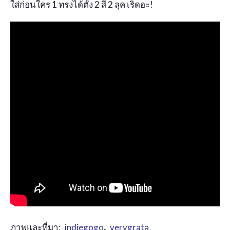
ใส่ก่อนใคร 1 ทรงได้ตั้ง 2 สี 2 ลุค เริ่ดอะ!
ภาพและที่มา:
indiegogo
,
verygrata