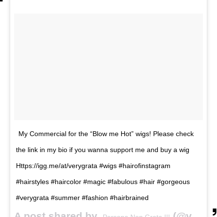
My Commercial for the “Blow me Hot” wigs! Please check
the link in my bio if you wanna support me and buy a wig
Https://igg.me/at/verygrata #wigs #hairofinstagram
#hairstyles #haircolor #magic #fabulous #hair #gorgeous
#verygrata #summer #fashion #hairbrained
A post shared by
(@verygrata) on
Persona Non Grata !!!