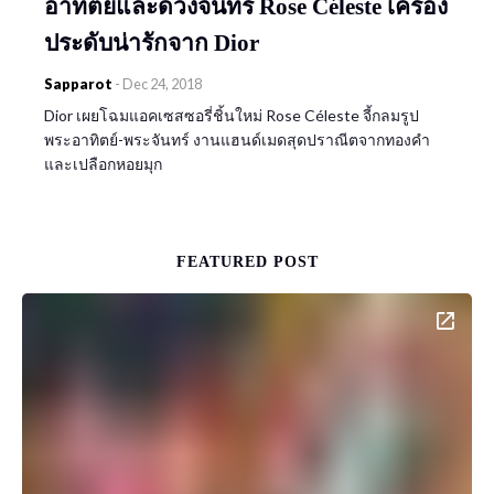
อาทิตย์และดวงจันทร์ Rose Céleste เครื่อง
ประดับน่ารักจาก Dior
Sapparot
-
Dec 24, 2018
Dior เผยโฉมแอคเซสซอรี่ชิ้นใหม่ Rose Céleste จี้กลมรูป
พระอาทิตย์-พระจันทร์ งานแฮนด์เมดสุดปราณีตจากทองคำ
และเปลือกหอยมุก
FEATURED POST